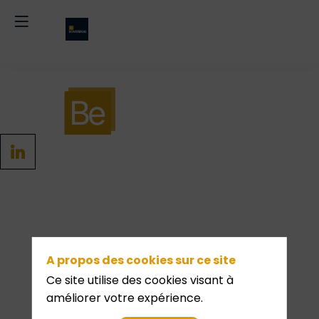
Le lundi 23
novembre 2026
A propos des cookies sur ce site
Pullman Paris
Ce site utilise des cookies visant à
améliorer votre expérience.
Montparnasse