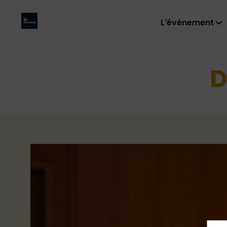
L'événement
D