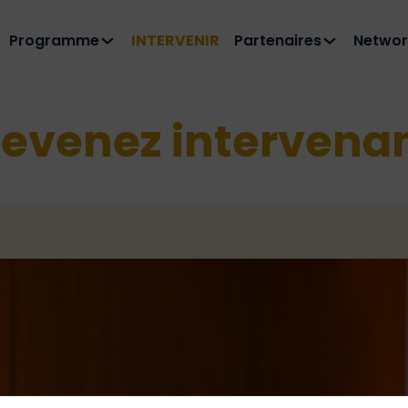
Programme
INTERVENIR
Partenaires
Networ
evenez intervena