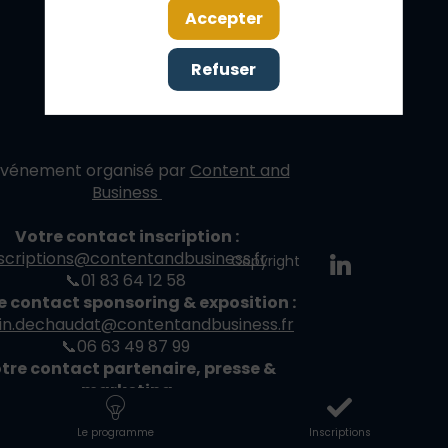
Accepter
Refuser
événement organisé par
Content and
Business
Votre contact inscription :
nscriptions@contentandbusiness.fr
Copyright
📞
01 83 64 12 58
e contact sponsoring & exposition :
in.dechaudat@contentandbusiness.fr
📞06 63 49 87 99
tre contact partenaire, presse &
marketing
rla.agnese@contentandbusiness.fr
Le programme
Inscriptions