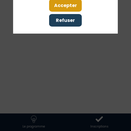
nous
Accepter
Refuser
maîtres
de
notre
trajectoire
numérique
Le programme
Inscriptions