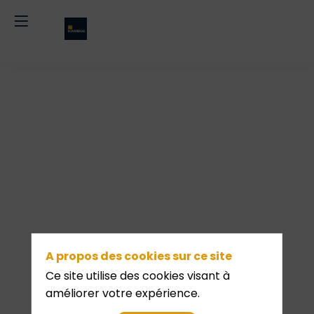
Keynote
d'ouverture
:
A propos des cookies sur ce site
Sommes-
Ce site utilise des cookies visant à
améliorer votre expérience.