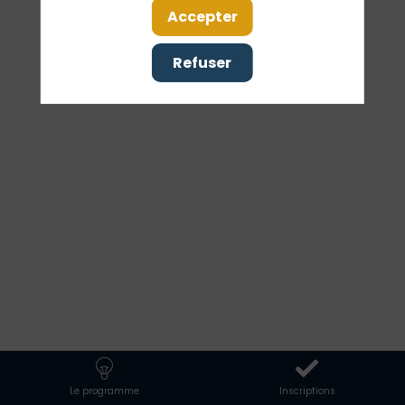
de
Accepter
Refuser
journée
&
Networking
23
nov.
2026
—
17:15
Le programme
Inscriptions
-